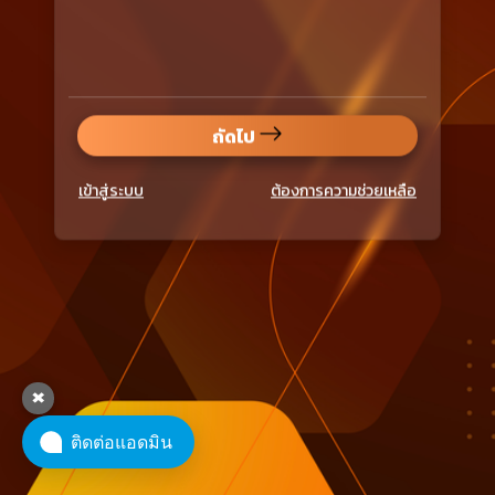
ถัดไป
เข้าสู่ระบบ
ต้องการความช่วยเหลือ
✖
ติดต่อแอดมิน