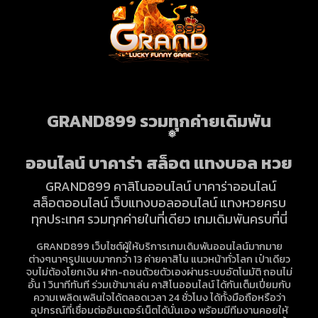
GRAND899 รวมทุกค่ายเดิมพัน
ออนไลน์ บาคาร่า สล็อต แทงบอล หวย
GRAND899 คาสิโนออนไลน์ บาคาร่าออนไลน์
สล็อตออนไลน์ เว็บแทงบอลออนไลน์ แทงหวยครบ
ทุกประเทศ รวมทุกค่ายในที่เดียว เกมเดิมพันครบที่นี่
GRAND899
เว็บไซต์ผู้ให้บริการเกมเดิมพันออนไลน์มากมาย
ต่างๆนาๆรูปแบบมากกว่า 13
ค่ายคาสิโน
แนวหน้าทั่วโลก เป๋าเดียว
จบไม่ต้องโยกเงิน ฝาก-ถอนด้วยตัวเองผ่านระบบอัตโนมัติ ถอนไม่
อั้น 1 วินาทีทันที ร่วมเข้ามาเล่น
คาสิโนออนไลน์
ได้กันเต็มเปี่ยมกับ
ความเพลิดเพลินใจได้ตลอดเวลา 24 ชั่วโมง ได้ทั้งมือถือหรือว่า
อุปกรณ์ที่เชื่อมต่ออินเตอร์เน็ตได้นั่นเอง พร้อมมีทีมงานคอยให้