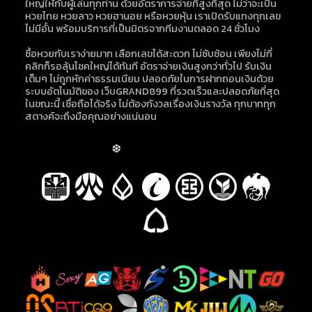
ใหญ่ให้กับผู้เล่นทุกท่าน ด้วยอัตราการจ่ายที่สูงที่สุด ไม่ว่าจะเป็น
หวยไทย หวยลาว หวยฮานอย หรือหวยหุ้น เราเปิดรับแทงทุกเลข
ไม่มีอั้น พร้อมบริการที่เป็นมิตรจากทีมงานตลอด 24 ชั่วโมง
ซื้อหวยกับเราง่ายมาก เลือกเลขได้สะดวก ไม่ซับซ้อน เพียงไม่กี่
คลิกก็รอลุ้นโชคใหญ่ได้ทันที อัตราจ่ายเงินสูงกว่าทั่วไป รับเงิน
เต็มๆ ไม่ถูกหักค่าธรรมเนียม ปลอดภัยในการฝากถอนเงินด้วย
ระบบอัตโนมัติของ เว็บGRAND899 ที่รวดเร็วและปลอดภัยที่สุด
ในขณะนี้ เชื่อถือได้จริง ไม่ต้องกังวลเรื่องเงินรางวัล ทุกบาททุก
สตางค์จะถึงมือคุณอย่างแน่นอน